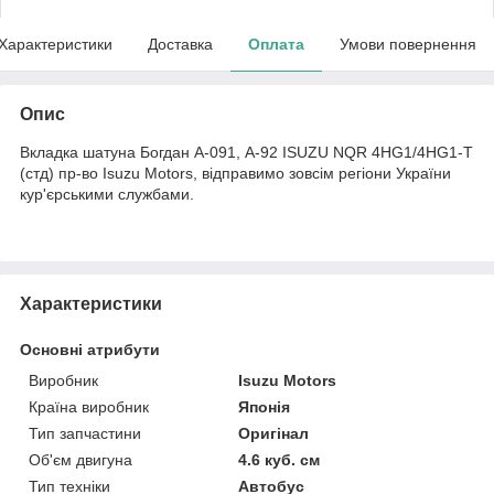
Характеристики
Доставка
Оплата
Умови повернення
Опис
Вкладка шатуна Богдан А-091, А-92 ISUZU NQR 4HG1/4HG1-T
(стд) пр-во Isuzu Motors, відправимо зовсім регіони України
кур'єрськими службами.
Характеристики
Основні атрибути
Виробник
Isuzu Motors
Країна виробник
Японія
Тип запчастини
Оригінал
Об'єм двигуна
4.6 куб. см
Тип техніки
Автобус