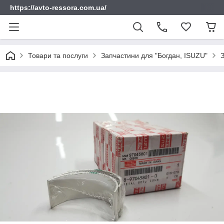
https://avto-ressora.com.ua/
Товари та послуги
Запчастини для "Богдан, ISUZU"