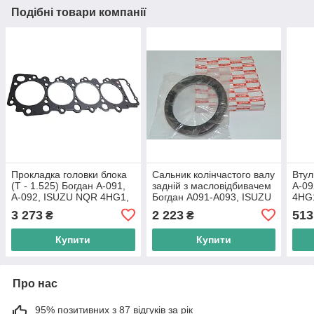
Подібні товари компанії
Прокладка головки блока
Сальник колінчастого валу
Втул
(T - 1.525) Богдан А-091,
задній з масловідбивачем
А-09
А-092, ISUZU NQR 4HG1,
Богдан А091-А093, ISUZU
4HG1
4HG1-T, в-во ISUZU
NQR 4HG1-4HK1, в-во
MO
3 273
2 223
513
₴
₴
Motors
ISUZU Motors
Купити
Купити
Про нас
95% позитивних з 87 відгуків за рік