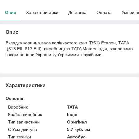
Опис
Характеристики
Доставка
Оплата
Умови п
Опис
Вкладка коринна вала колінчастого км-т (RS1) Еталон, ТАТА
(613 EII, 613 EIII) виробництво TATA Motors Індія, відправимо
зовсім регіони України кур'єрськими службами.
Характеристики
Основні
Виробник
TATA
Країна виробник
Індія
Тип запчастини
Оригінал
Об'єм двигуна
5.7 куб. см
Тип техніки
Автобус