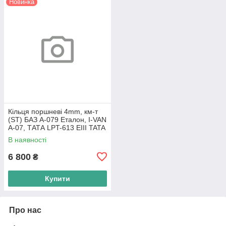
Новинка
Кільця поршневі 4mm, км-т
(ST) БАЗ А-079 Еталон, I-VAN
A-07, ТАТА LPT-613 EIII TATA
Motors
В наявності
6 800
₴
Купити
Про нас