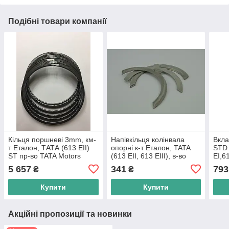
Подібні товари компанії
Кільця поршневі 3mm, км-
Напівкільця колінвала
Вкла
т Еталон, ТАТА (613 EII)
опорні к-т Еталон, TATA
STD 
ST пр-во TATA Motors
(613 EII, 613 EIII), в-во
EI,61
TATA Motors
5 657
341
793
₴
₴
Купити
Купити
Акційні пропозиції та новинки