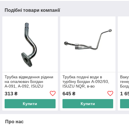
Подібні товари компанії
Трубка відведення рідини
Трубка подачі води в
Ваку
на опалювач Богдан
турбіну Богдан А-092/93,
гене
А-091, А-092, ISUZU
ISUZU NQR, в-во
Богд
4HG1, в-во Туреччина
Туреччина
Isuz
313
645
1 6
₴
₴
Туре
Купити
Купити
Про нас