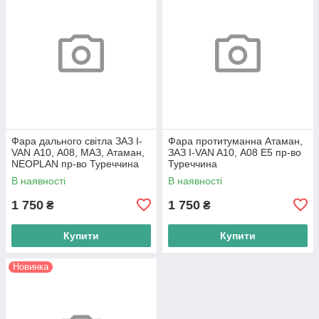
Фара дального світла ЗАЗ I-
Фара протитуманна Атаман,
VAN А10, А08, МАЗ, Атаман,
ЗАЗ I-VAN A10, А08 Е5 пр-во
NEOPLAN пр-во Туреччина
Туреччина
В наявності
В наявності
1 750
1 750
₴
₴
Купити
Купити
Новинка