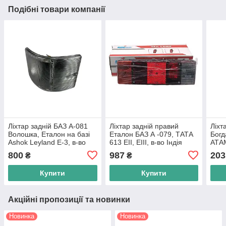
Подібні товари компанії
Ліхтар задній БАЗ А-081
Ліхтар задній правий
Ліхт
Волошка, Еталон на базі
Еталон БАЗ А -079, ТАТА
Богд
Ashok Leyland Е-3, в-во
613 EII, EIII, в-во Індія
АТАМ
Україна
800
987
203
₴
₴
Купити
Купити
Акційні пропозиції та новинки
Новинка
Новинка