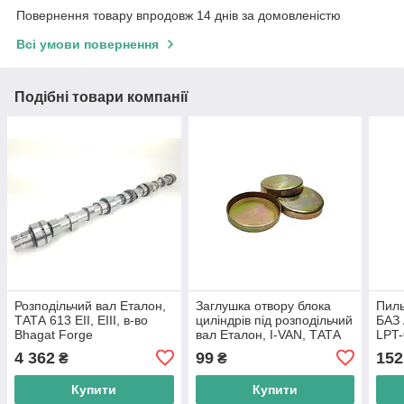
Повернення товару впродовж 14 днів за домовленістю
Всі умови повернення
Подібні товари компанії
Розподільчий вал Еталон,
Заглушка отвору блока
Пиль
ТАТА 613 EII, EIII, в-во
циліндрів під розподільчий
БАЗ 
Bhagat Forge
вал Еталон, I-VAN, ТАТА
LPT-
613 E1, E2, E3, в-во Індія
Інді
4 362
99
152
₴
₴
Купити
Купити