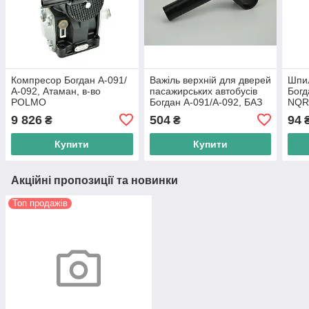
Компресор Богдан А-091/
Важіль верхній для дверей
Шпил
А-092, Атаман, в-во
пасажирських автобусів
Богд
POLMO
Богдан А-091/А-092, БАЗ
NQR,
А-079 Эталон, в-во
9 826
504
94
₴
₴
Украина
Купити
Купити
Акційні пропозиції та новинки
Топ продажів