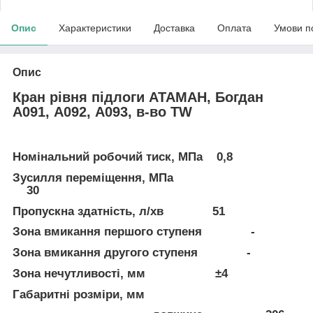
Опис
Характеристики
Доставка
Оплата
Умови п
Опис
Кран рівня підлоги АТАМАН, Богдан
А091, А092, А093, в-во TW
Номінальний робочий тиск, МПа 0,8
Зусилля переміщення, МПа
30
Пропускна здатність, л/хв 51
Зона вмикання першого ступеня -
Зона вмикання другого ступеня -
Зона нечутливості, мм ±4
Габаритні розміри, мм