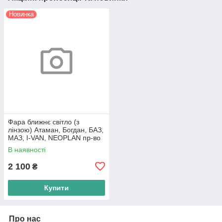
Новинка
Фара ближнє світло (з
лінзою) Атаман, Богдан, БАЗ,
МАЗ, I-VAN, NEOPLAN пр-во
Туреччина
В наявності
2 100
₴
Купити
Про нас