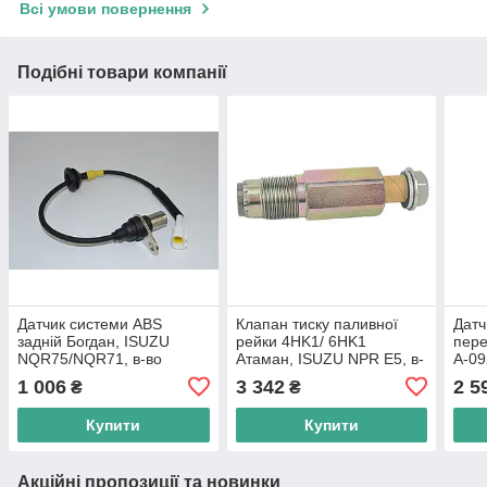
Всі умови повернення
Подібні товари компанії
Датчик системи ABS
Клапан тиску паливної
Датч
задній Богдан, ISUZU
рейки 4HK1/ 6HK1
пере
NQR75/NQR71, в-во
Атаман, ISUZU NPR E5, в-
А-09
Тайвань
во Таїланд
в-во
1 006
3 342
2 5
₴
₴
Купити
Купити
Акційні пропозиції та новинки