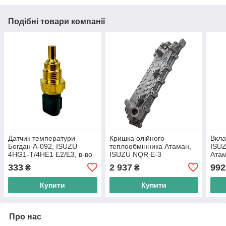
Подібні товари компанії
Датчик температури
Кришка олійного
Вкла
Богдан А-092, ISUZU
теплообмінника Атаман,
ISUZ
4HG1-T/4НЕ1 E2/Е3, в-во
ISUZU NQR Е-3
Атам
Туреччина
4HK1/4НЕ1, в-во
333
2 937
992
₴
₴
Туреччина
Купити
Купити
Про нас