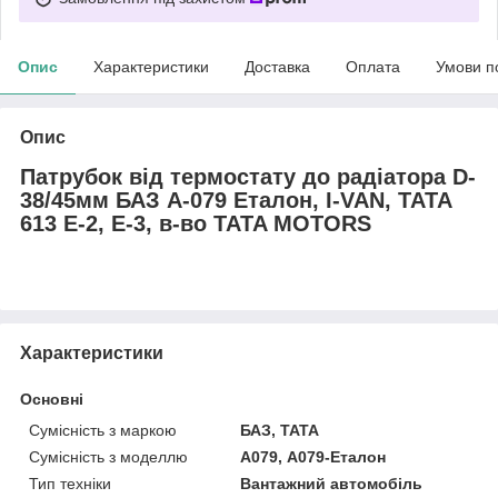
Опис
Характеристики
Доставка
Оплата
Умови п
Опис
Патрубок від термостату до радіатора D-
38/45мм БАЗ А-079 Еталон, I-VAN, TATA
613 E-2, E-3, в-во TATA MOTORS
Характеристики
Основні
Сумісність з маркою
БАЗ, TATA
Сумісність з моделлю
А079, А079-Еталон
Тип техніки
Вантажний автомобіль