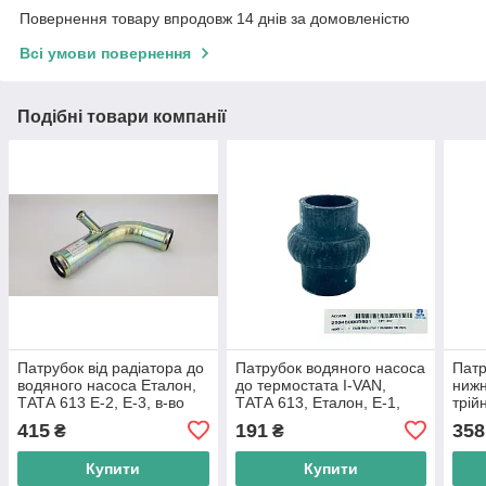
Повернення товару впродовж 14 днів за домовленістю
Всі умови повернення
Подібні товари компанії
Патрубок від радіатора до
Патрубок водяного насоса
Патр
водяного насоса Еталон,
до термостата I-VAN,
нижн
ТАТА 613 E-2, E-3, в-во
ТАТА 613, Еталон, Е-1,
трій
TATA MOTORS
Е-2, Е-3, в-во Tata Motors
Етал
415
191
358
₴
₴
во T
Купити
Купити