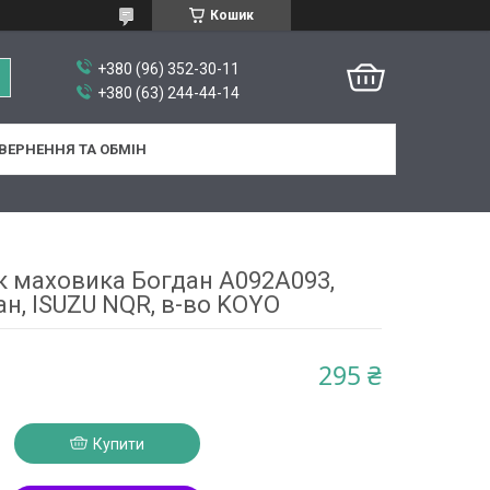
Кошик
+380 (96) 352-30-11
+380 (63) 244-44-14
ВЕРНЕННЯ ТА ОБМІН
 маховика Богдан А092А093,
н, ISUZU NQR, в-во KOYO
295 ₴
Купити