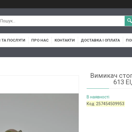
 ТА ПОСЛУГИ
ПРО НАС
КОНТАКТИ
ДОСТАВКА І ОПЛАТА
ПО
Вимикач стоп
613 EI,
В наявності
Код:
257454509953