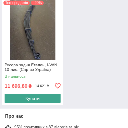
Топ продажів
–20%
Ресора задня Еталон, I-VAN
10-лис. (Спр-во Україна)
В наявності
11 696,80
₴
14 621 ₴
Купити
Про нас
95% позитивних з 87 відгуків за рік