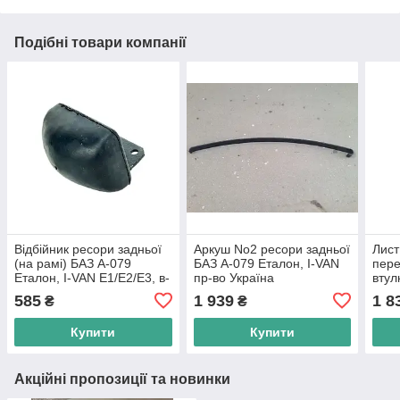
Подібні товари компанії
Відбійник ресори задньої
Аркуш No2 ресори задньої
Лист
(на рамі) БАЗ А-079
БАЗ А-079 Еталон, I-VAN
пере
Еталон, I-VAN Е1/Е2/Е3, в-
пр-во Україна
втул
во Індія
А-07
585
1 939
1 8
₴
₴
Інді
Купити
Купити
Акційні пропозиції та новинки