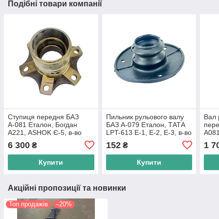
Подібні товари компанії
Ступиця передня БАЗ
Пильник рульового валу
Вал 
А-081 Еталон, Богдан
БАЗ А-079 Еталон, ТАТА
пере
А221, ASHOK Є-5, в-во
LPT-613 E-1, Е-2, Е-3, в-во
А081
Індія
Індія
Богд
6 300
152
1 7
₴
₴
Leyl
Купити
Купити
Акційні пропозиції та новинки
Топ продажів
–20%