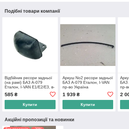
Подібні товари компанії
Відбійник ресори задньої
Аркуш No2 ресори задньої
Арку
(на рамі) БАЗ А-079
БАЗ А-079 Еталон, I-VAN
БАЗ 
Еталон, I-VAN Е1/Е2/Е3, в-
пр-во Україна
пр-в
во Індія
585
1 939
2 0
₴
₴
Купити
Купити
Акційні пропозиції та новинки