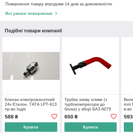
Повернення товару впродовж 14 днів за домовленістю
Всі умови повернення
Подібні товари компанії
Клапан електромагнітний
Трубка зливу оливи (з
Вилк
24v Еталон, ТАТА LPT-613
турбокомпресора до
mm Е
пр-во Індія
блока) у зборі БАЗ А079
в-во
Еталон, I-VAN, ТАТА LPT-
588
650
593
₴
₴
613 E2, E3, в-во Tata
Motors
Купити
Купити