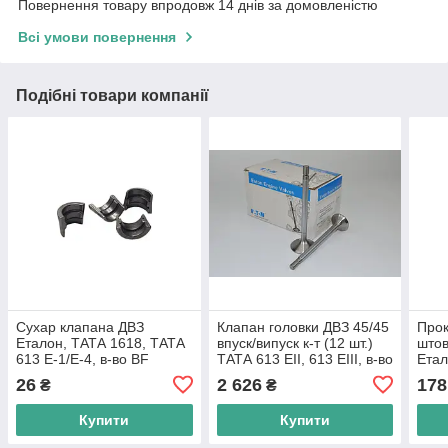
Повернення товару впродовж 14 днів за домовленістю
Всі умови повернення
Подібні товари компанії
Сухар клапана ДВЗ
Клапан головки ДВЗ 45/45
Прок
Еталон, ТАТА 1618, ТАТА
впуск/випуск к-т (12 шт.)
штов
613 E-1/Е-4, в-во BF
ТАТА 613 EII, 613 EIII, в-во
Етал
(Німеччина)
Індія
EIII,
26
2 626
178
₴
₴
Купити
Купити