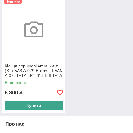
Новинка
Кільця поршневі 4mm, км-т
(ST) БАЗ А-079 Еталон, I-VAN
A-07, ТАТА LPT-613 EIII TATA
Motors
В наявності
6 800
₴
Купити
Про нас