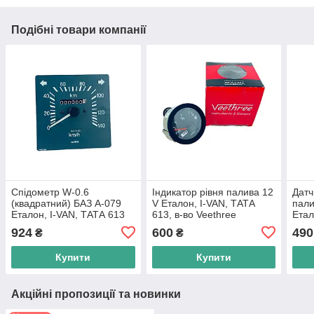
Подібні товари компанії
Спідометр W-0.6
Індикатор рівня палива 12
Датч
(квадратний) БАЗ А-079
V Еталон, I-VAN, ТАТА
пали
Еталон, I-VAN, ТАТА 613
613, в-во Veethree
Етал
EIII, в-во VEETHREE
E-2,
924
600
490
₴
₴
MO
Купити
Купити
Акційні пропозиції та новинки