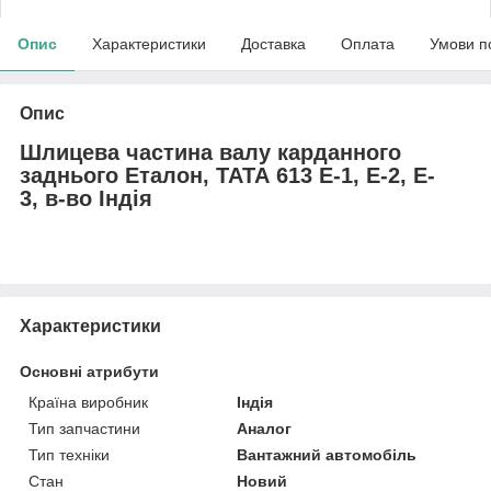
Опис
Характеристики
Доставка
Оплата
Умови п
Опис
Шлицева частина валу карданного
заднього Еталон, ТАТА 613 E-1, E-2, E-
3, в-во Індія
Характеристики
Основні атрибути
Країна виробник
Індія
Тип запчастини
Аналог
Тип техніки
Вантажний автомобіль
Стан
Новий