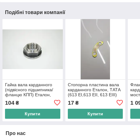
Подібні товари компанії
Гайка вала карданного
Стопорна пластина вала
Флан
(підвісного підшипника/
карданного Еталон, ТАТА
кард
фланцю КПП) Еталон,
(613 EI,613 EII, 613 EIII)
мост
ТАТА (613 EI,613 EII, 613
пр-во Індія
VAN,
104
17
1 0
₴
₴
EIII), в-во Індія
во І
Купити
Купити
Про нас