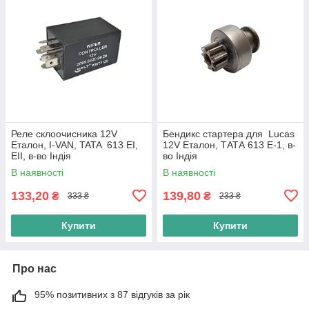
Реле склоочисника 12V
Бендикс стартера для Lucas
Еталон, I-VAN, TATA 613 EI,
12V Еталон, ТАТА 613 E-1, в-
EII, в-во Індія
во Індія
В наявності
В наявності
133,20
139,80
₴
₴
333 ₴
233 ₴
Купити
Купити
Про нас
95% позитивних з 87 відгуків за рік