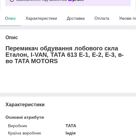
Опис
Характеристики
Доставка
Оплата
Умови п
Опис
Перемикач обдування лобового скла
Еталон, I-VAN, ТАТА 613 E-1, E-2, E-3, в-
во TATA MOTORS
Характеристики
Основні атрибути
Виробник
TATA
Країна виробник
Індія