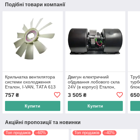
Подібні товари компанії
Крильчатка вентилятора
Двигун електричний
Труб
системи охолодження
обдування лобового скла
турб
Еталон, I-VAN, ТАТА 613
24V (в корпусі) Еталон,
блок
E-2, E-3, в-во Індія
ТАТА 613 E-1, E-2, в-во
Етал
757
3 505
650
₴
₴
KORMAS
613 
Moto
Купити
Купити
Акційні пропозиції та новинки
Топ продажів
–60%
Топ продажів
–40%