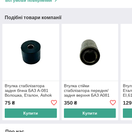
Всі умови повернення
Подібні товари компанії
Втулка стабілізатора
Втулка стійки
Втул
задня бічна БАЗ А-081
стабілізатора передня/
Етал
Волошка, Еталон, Ashok
задня верхня БАЗ А081
EI,61
Leyland Е-3, Е-4, в-во Індія
Волошка, Еталон, Богдан
вові
75
350
129
₴
₴
А221, Ashok Leyland E3,
E4, E5, в-во Індія
Купити
Купити
Про нас