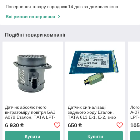
Повернення товару впродовж 14 днів за домовленістю
Всі умови повернення
Подібні товари компанії
Датчик абсолютного
Датчик сигналізації
Лого
витратоміру повітря БАЗ
заднього ходу Еталон,
А-07
А079 Еталон, ТАТА LPT-
ТАТА 613 E-1, E-2, в-во
LPT-
613 E3/E4, в-во BOSCH
Tata Motors
6 930
650
105
₴
₴
Купити
Купити