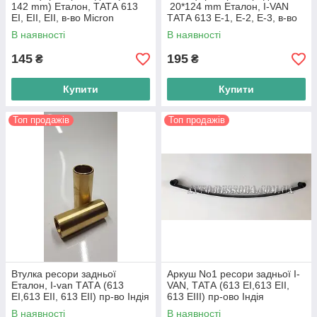
142 mm) Еталон, ТАТА 613
20*124 mm Еталон, I-VAN
EI, EII, EII, в-во Micron
ТАТА 613 E-1, E-2, E-3, в-во
Tata Motors
В наявності
В наявності
145
195
₴
₴
Купити
Купити
Топ продажів
Топ продажів
Втулка ресори задньої
Аркуш No1 ресори задньої I-
Еталон, I-van ТАТА (613
VAN, ТАТА (613 EI,613 EII,
EI,613 EII, 613 EII) пр-во Індія
613 EIII) пр-ово Індія
В наявності
В наявності