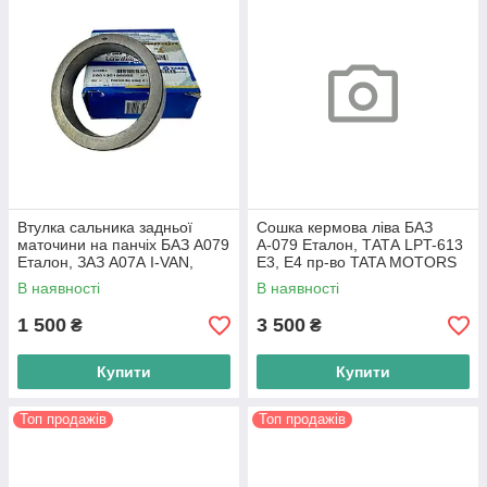
Втулка сальника задньої
Сошка кермова ліва БАЗ
маточини на панчіх БАЗ А079
А-079 Еталон, ТАТА LPT-613
Еталон, ЗАЗ А07А I-VAN,
E3, E4 пр-во TATA MOTORS
TATA LPT-613 Е1, Е2, в-во
В наявності
В наявності
Tata Motors
1 500
3 500
₴
₴
Купити
Купити
Топ продажів
Топ продажів