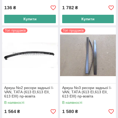
136
1 782
₴
₴
Купити
Купити
Топ продажів
Топ продажів
Аркуш No2 ресори задньої I-
Аркуш No3 ресори задньої I-
VAN, ТАТА (613 EI,613 EII,
VAN, ТАТА (613 EI,613 EII,
613 EIII) пр-вовіта
613 EIII) пр-вовіта
В наявності
В наявності
1 564
1 580
₴
₴