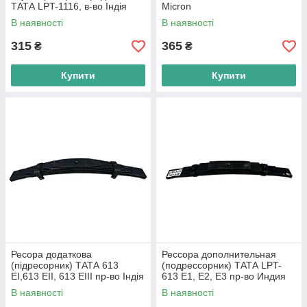
ТАТА LPT-1116, в-во Індія
Micron
В наявності
В наявності
315
365
₴
₴
Купити
Купити
Ресора додаткова
Рессора дополнительная
(підресорник) ТАТА 613
(подрессорник) ТАТА LPT-
EI,613 EII, 613 EIII пр-во Індія
613 E1, E2, E3 пр-во Индия
В наявності
В наявності