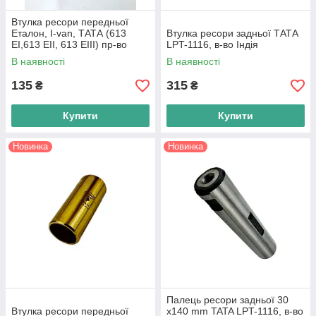
Втулка ресори передньої
Еталон, I-van, ТАТА (613
Втулка ресори задньої ТАТА
EI,613 EII, 613 EIII) пр-во
LPT-1116, в-во Індія
Індія
В наявності
В наявності
135
315
₴
₴
Купити
Купити
Новинка
Новинка
Палець ресори задньої 30
Втулка ресори передньої
х140 mm TATA LPT-1116, в-во