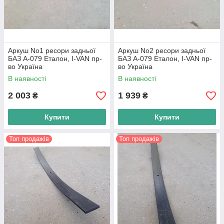
Аркуш No1 ресори задньої
Аркуш No2 ресори задньої
БАЗ А-079 Еталон, I-VAN пр-
БАЗ А-079 Еталон, I-VAN пр-
во Україна
во Україна
В наявності
В наявності
2 003
1 939
₴
₴
Купити
Купити
Топ продажів
Топ продажів