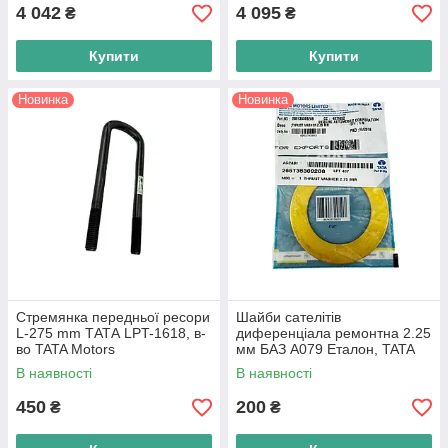
4 042
4 095
₴
₴
Купити
Купити
Новинка
Новинка
Стремянка передньої ресори
Шайби сателітів
L-275 mm ТАТА LPT-1618, в-
диференціала ремонтна 2.25
во TATA Motors
мм БАЗ А079 Еталон, TATA
LPT-613 E1, E2, E3, в-во Tata
В наявності
В наявності
Motors
450
200
₴
₴