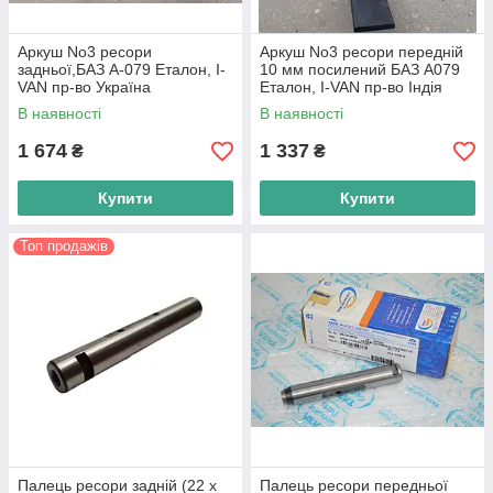
Аркуш No3 ресори
Аркуш No3 ресори передній
задньої,БАЗ А-079 Еталон, I-
10 мм посилений БАЗ А079
VAN пр-во Україна
Еталон, I-VAN пр-во Індія
В наявності
В наявності
1 674
1 337
₴
₴
Купити
Купити
Топ продажів
Палець ресори задній (22 х
Палець ресори передньої