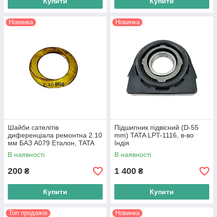
Купити
Купити
Новинка
Новинка
Шайби сателітів
Підшипник підвісний (D-55
диференціала ремонтна 2.10
mm) TATA LPT-1116, в-во
мм БАЗ А079 Еталон, TATA
Індія
LPT-613 E1, E2, E3, в-во Tata
В наявності
В наявності
Motors
200
1 400
₴
₴
Купити
Купити
Топ продажів
Новинка