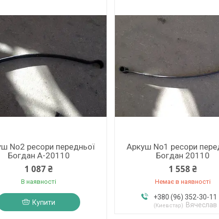
ш No2 ресори передньої
Аркуш No1 ресори пере
Богдан А-20110
Богдан 20110
1 087 ₴
1 558 ₴
В наявності
Немає в наявності
+380 (96) 352-30-11
Купити
Вячеслав
Киевстар