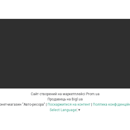
Сайт створений на маркетплейсі
Prom.ua
Продавець на Bigl.ua
Інтернет-магазин "Авто-ресора" |
Поскаржитися на контент
|
Політика конфіденцій
Select Language
▼